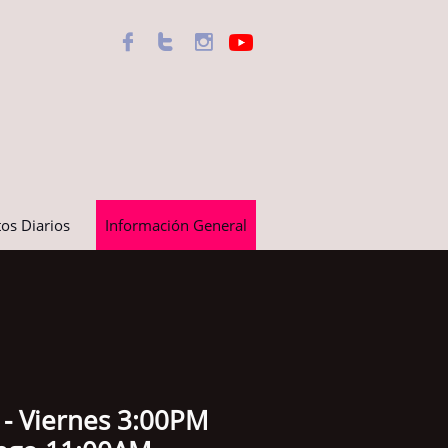



os Diarios
Información General
nes 3:00PM