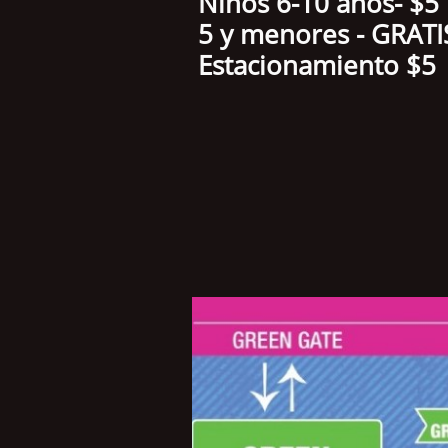
Niños 6-10
años
- 
5 y menores - GRAT
Estacionamie